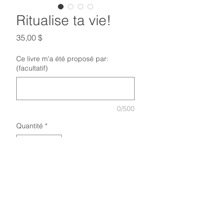
Ritualise ta vie!
Prix
35,00 $
Ce livre m'a été proposé par:
(facultatif)
0/500
Quantité
*
Ajouter au panier
Ce recueil de rituels a été mis au
monde par des femmes