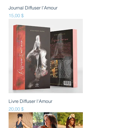
Journal Diffuser l'Amour
Prix
15,00 $
Livre Diffuser l'Amour
Prix
20,00 $