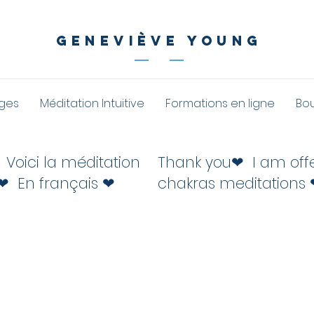
geneviève young
ges
Méditation Intuitive
Formations en ligne
Bo
❤ Voici la méditation
Thank you❤ I am offer
❤ En français ❤
chakras meditations 