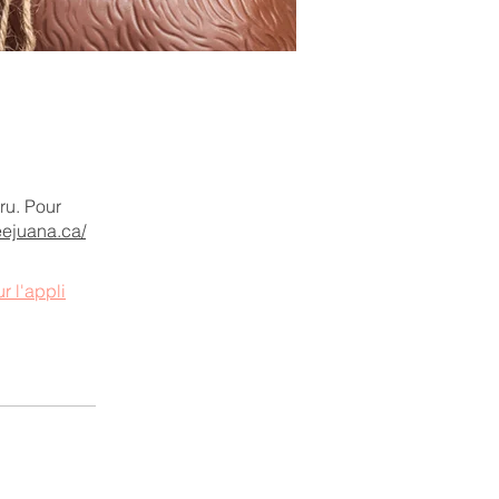
ru. Pour
eejuana.ca/
ur l'appli