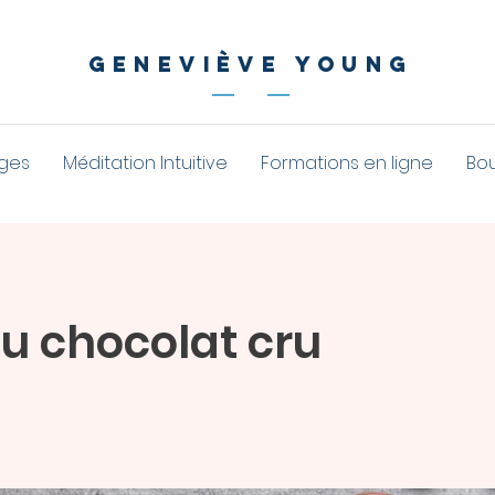
geneviève young
ges
Méditation Intuitive
Formations en ligne
Bo
du chocolat cru