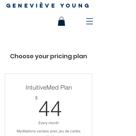
geneviève young
Choose your pricing plan
IntuitiveMed Plan
44$
$
44
Every month
Meditations variées avec jeu de cartes